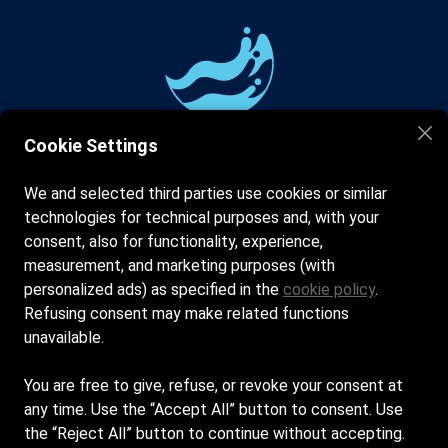
Cookie Settings
We and selected third parties use cookies or similar
Siamo aperti tutti i giorni dal 1 Giugno dalle 7:30 alle 20:00
technologies for technical purposes and, with your
Sulla Cresta dell'Onda, Via Palestro, 62017 Porto Recanati 
consent, also for functionality, experience,
MC
measurement, and marketing purposes (with
sullacrestadellondasnc@gmail.com
personalized ads) as specified in the
cookie policy
.
Refusing consent may make related functions
+39 347 4887701
unavailable.
SULLA CRESTA DELL'ONDA S.A.S. DI RIPANTI
You are free to give, refuse, or revoke your consent at
MARCO & C. - Sede Legale: VIA BAGACCIANO 33 -
any time. Use the “Accept All” button to consent. Use
60021 - CAMERANO (AN) - Iscritta al registro delle
the “Reject All” button to continue without accepting.